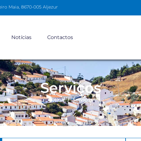
iro Maia, 8670-005 Aljezur
Notícias
Contactos
Serviços
Aljezur
/
Serviços