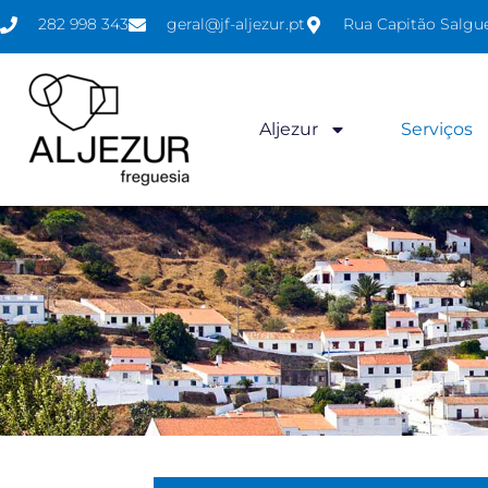
282 998 343
geral@jf-aljezur.pt
Rua Capitão Salgue
Aljezur
Serviços