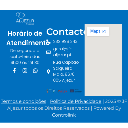
Contactos
Horário de
282 998 343
Atendimento
geral@jf-
De segunda a
aljezur.pt
sexta-feira das
Rua Capitão
9h00 às 15h30
Salgueiro
Maia, 8670-
005 Aljezur
Termos e condições
|
Politica de Privacidade
| 2025 © JF
Aljezur todos os Direitos Reservados | Powered By
Controlink