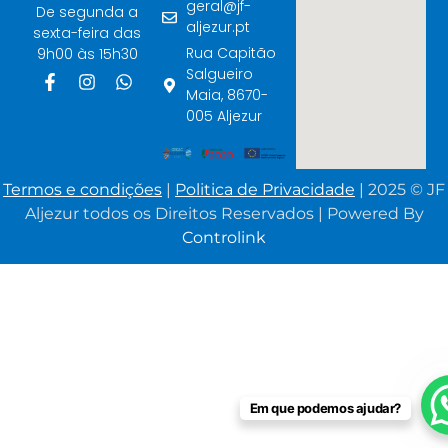
geral@jf-
De segunda a
aljezur.pt
sexta-feira das
Rua Capitão
9h00 às 15h30
Salgueiro
Maia, 8670-
005 Aljezur
Termos e condições
|
Politica de Privacidade
| 2025 © JF
Aljezur todos os Direitos Reservados | Powered By
Controlink
Em que podemos ajudar?