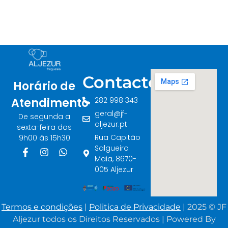
Contactos
Horário de
282 998 343
Atendimento
geral@jf-
De segunda a
aljezur.pt
sexta-feira das
Rua Capitão
9h00 às 15h30
Salgueiro
Maia, 8670-
005 Aljezur
Termos e condições
|
Politica de Privacidade
| 2025 © JF
Aljezur todos os Direitos Reservados | Powered By